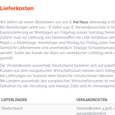
Lieferkosten
Wir liefern ab einem Bestellwert von 100 €
frei Haus
ebenerdig in D
Bei Bestellungen unter 100,- € fallen 4,90 € Versandpauschale in D
Expresslieferung an Werktagen am Folgetag ausser Samstag bieten wi
Zufahrt muß zur Lieferung von Dämmstoffen mit LKW befahrbar sein. 
Regel 1-2 Arbeitstage. Arbeitstage sind Montag bis Freitag außer S
Sämtliche Liefertermine sind unverbindlich. Etwaige Schadensersat
werden. Sollte der Kunde die Ware am vereinbarten Liefertag nic
gestellt.
Die Versandkosten ausserhalb Deutschland beziehen sich auf paket
Kunden aus dem europäischen Wirtschaftsraum können nach Anlege
bei Lieferungen ins Ausland ohne Deutsche Umsatzsteuer fakturiert
Bei Ländern ausserhalb des europäischen Wirtschaftsraumes ist mö
Gebühren für die Verzollung und etwaige Zölle sind im Versandpreis n
LIEFERLÄNDER
VERSANDKOSTEN
Deutschland
Versandkosten 4,90€. 
versandkostenfrei