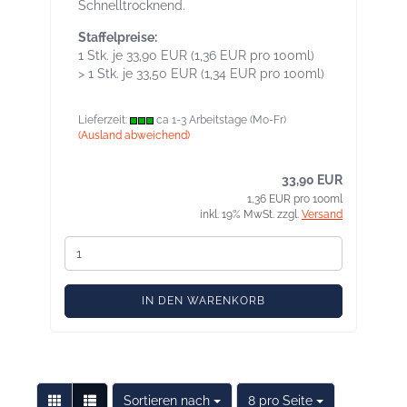
Schnelltrocknend.
Staffelpreise:
1 Stk. je 33,90 EUR (1,36 EUR pro 100ml)
> 1 Stk. je 33,50 EUR (1,34 EUR pro 100ml)
Lieferzeit:
ca 1-3 Arbeitstage (Mo-Fr)
(Ausland abweichend)
33,90 EUR
1,36 EUR pro 100ml
inkl. 19% MwSt. zzgl.
Versand
IN DEN WARENKORB
Sortieren nach
pro Seite
Sortieren nach
8 pro Seite