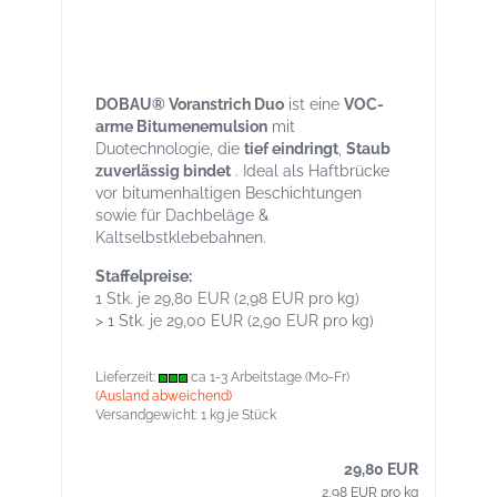
DOBAU® Duo Voranstrich auf
Bitumenemulsionsbasis 10 kg Kanister
DOBAU® Voranstrich Duo
ist eine
VOC-
arme Bitumenemulsion
mit
Duotechnologie, die
tief eindringt
,
Staub
zuverlässig bindet
. Ideal als Haftbrücke
vor bitumenhaltigen Beschichtungen
sowie für Dachbeläge &
Kaltselbstklebebahnen.
Staffelpreise:
1 Stk. je 29,80 EUR (2,98 EUR pro kg)
> 1 Stk. je 29,00 EUR (2,90 EUR pro kg)
Lieferzeit:
ca 1-3 Arbeitstage (Mo-Fr)
(Ausland abweichend)
Versandgewicht:
1
kg je Stück
29,80 EUR
2,98 EUR pro kg