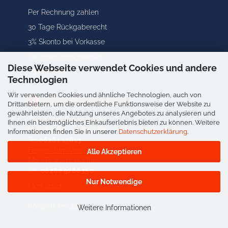
Per Rechnung zahlen
30 Tage Rückgaberecht
3% Skonto bei Vorkasse
Zufriedenheitsgarantie
Diese Webseite verwendet Cookies und andere
Top Service
Technologien
Wir verwenden Cookies und ähnliche Technologien, auch von
Hilfe & Kontakt
Drittanbietern, um die ordentliche Funktionsweise der Website zu
gewährleisten, die Nutzung unseres Angebotes zu analysieren und
Telefonische Beratung :
Ihnen ein bestmögliches Einkaufserlebnis bieten zu können. Weitere
Mo - Fr: 7:30 - 18:00 Uhr
Informationen finden Sie in unserer
Datenschutzerklärung
.
Tel
06261 17613
Fragen zum Versand:
Alle Akzeptieren
Mo - Fr: 7 - 12.45 Uhr
Tel:
06262 9266350
Nur Notwendige
Merkzettel
Kontaktformular
Weitere Informationen