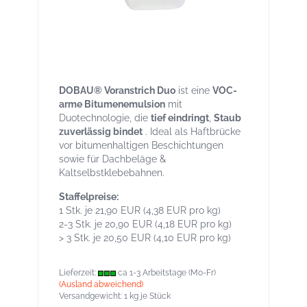
DOBAU® Duo Voranstrich auf
Bitumenemulsionsbasis 5 kg Kanister
DOBAU® Voranstrich Duo
ist eine
VOC-
arme Bitumenemulsion
mit
Duotechnologie, die
tief eindringt
,
Staub
zuverlässig bindet
. Ideal als Haftbrücke
vor bitumenhaltigen Beschichtungen
sowie für Dachbeläge &
Kaltselbstklebebahnen.
Staffelpreise:
1 Stk. je 21,90 EUR (4,38 EUR pro kg)
2-3 Stk. je 20,90 EUR (4,18 EUR pro kg)
> 3 Stk. je 20,50 EUR (4,10 EUR pro kg)
Lieferzeit:
ca 1-3 Arbeitstage (Mo-Fr)
(Ausland abweichend)
Versandgewicht:
1
kg je Stück