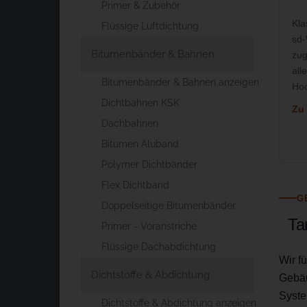
Primer & Zubehör
Kla
Flüssige Luftdichtung
sd-
Bitumenbänder & Bahnen
zug
all
Bitumenbänder & Bahnen anzeigen
Hoc
Dichtbahnen KSK
Zu
Dachbahnen
Bitumen Aluband
Polymer Dichtbänder
Flex Dichtband
G
Doppelseitige Bitumenbänder
Ta
Primer - Voranstriche
Flüssige Dachabdichtung
Wir f
Dichtstoffe & Abdichtung
Gebä
Syste
Dichtstoffe & Abdichtung anzeigen