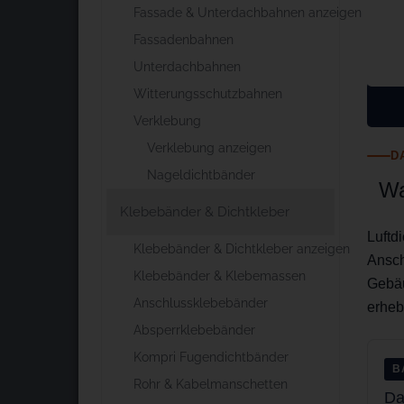
Fassade & Unterdachbahnen anzeigen
Fassadenbahnen
Unterdachbahnen
Witterungsschutzbahnen
Verklebung
Verklebung anzeigen
D
Nageldichtbänder
Wa
Klebebänder & Dichtkleber
Luftd
Klebebänder & Dichtkleber anzeigen
Ansch
Klebebänder & Klebemassen
Gebäu
Anschlussklebebänder
erheb
Absperrklebebänder
Kompri Fugendichtbänder
B
Rohr & Kabelmanschetten
Da