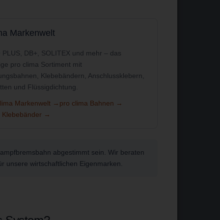
ima Markenwelt
 PLUS, DB+, SOLITEX und mehr – das
ige pro clima Sortiment mit
tungsbahnen, Klebebändern, Anschlussklebern,
ten und Flüssigdichtung.
clima Markenwelt →
pro clima Bahnen →
a Klebebänder →
 Dampfbremsbahn abgestimmt sein. Wir beraten
ür unsere wirtschaftlichen Eigenmarken.