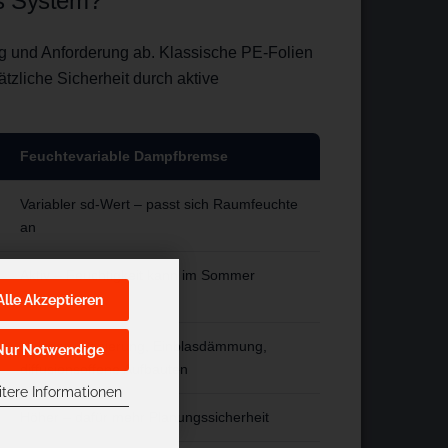
es System?
g und Anforderung ab. Klassische PE-Folien
tzliche Sicherheit durch aktive
Feuchtevariable Dampfbremse
Variabler sd-Wert – passt sich Raumfeuchte
an
Aktiv – Feuchtigkeit kann im Sommer
entweichen
Alle Akzeptieren
Holzbau, Sanierung, Einblasdämmung,
Nur Notwendige
diffusionsoffene Aufbauten
tere Informationen
Höher – dafür mehr Planungssicherheit