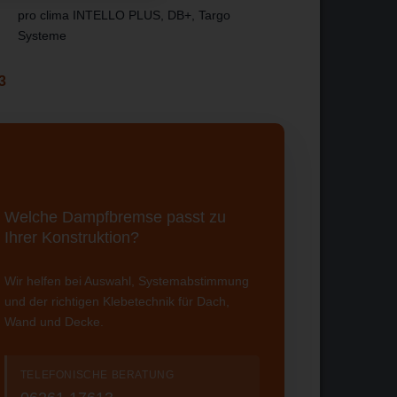
pro clima INTELLO PLUS, DB+, Targo
Systeme
3
Welche Dampfbremse passt zu
Ihrer Konstruktion?
Wir helfen bei Auswahl, Systemabstimmung
und der richtigen Klebetechnik für Dach,
Wand und Decke.
TELEFONISCHE BERATUNG