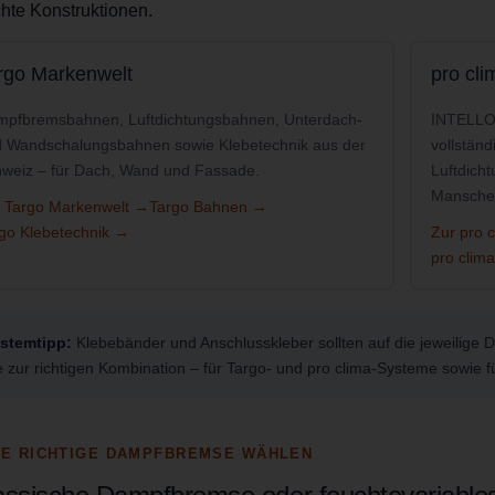
ichte Konstruktionen.
rgo Markenwelt
pro cl
pfbremsbahnen, Luftdichtungsbahnen, Unterdach-
INTELLO
 Wandschalungsbahnen sowie Klebetechnik aus der
vollständ
weiz – für Dach, Wand und Fassade.
Luftdich
Manschet
 Targo Markenwelt →
Targo Bahnen →
go Klebetechnik →
Zur pro 
pro clim
stemtipp:
Klebebänder und Anschlusskleber sollten auf die jeweilige
e zur richtigen Kombination – für Targo- und pro clima-Systeme sowie f
IE RICHTIGE DAMPFBREMSE WÄHLEN