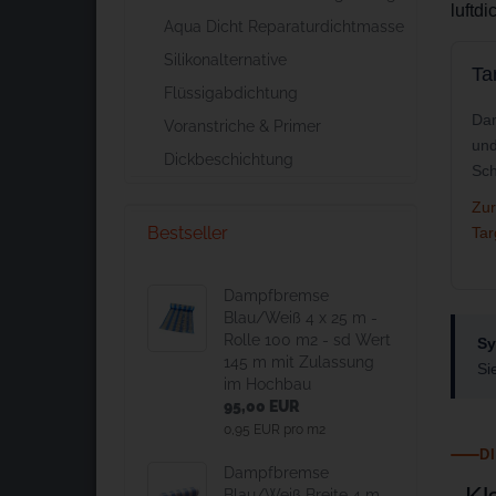
luftd
Aqua Dicht Reparaturdichtmasse
Silikonalternative
Ta
Flüssigabdichtung
Dam
Voranstriche & Primer
und
Dickbeschichtung
Sch
Zur
Bestseller
Tar
Dampfbremse
Blau/Weiß 4 x 25 m -
Rolle 100 m2 - sd Wert
Sy
145 m mit Zulassung
Si
im Hochbau
95,00 EUR
0,95 EUR pro m2
D
Dampfbremse
Blau/Weiß Breite 4 m -