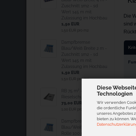
Kl
Zuschnitt 1m2 - sd
Wert 145 m mit
Die W
Zulassung im Hochbau
sind 
1,50 EUR
1,50 EUR pro m2
Rückt
Dampfbremse
Kri
Blau/Weiß Breite 2 m -
Zuschnitt 1m2 - sd
Wert 145 m mit
Fun
Zulassung im Hochbau
1,50 EUR
1,50 EUR pro m2
Rüc
Diese Webseit
RB 75 m² -
Technologien
Rieselschutzbahn
Wir verwenden Cooki
75,00 EUR
Typ
die ordentliche Funk
1,00 EUR pro m2
unseres Angebotes zu
bieten zu können. We
Dampfbremse
Datenschutzerklärun
Pre
Blau/Weiß 2 x 50 m -
Rolle 100 m2 - sd Wert