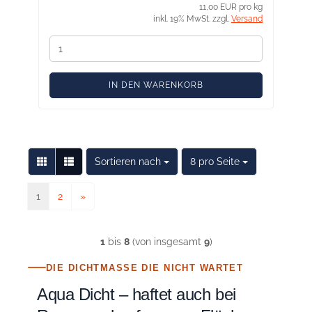
11,00 EUR pro kg
inkl. 19% MwSt. zzgl.
Versand
IN DEN WARENKORB
Sortieren nach
pro Seite
Sortieren nach
8 pro Seite
1
2
»
1
bis
8
(von insgesamt
9
)
DIE DICHTMASSE DIE NICHT WARTET
Aqua Dicht – haftet auch bei