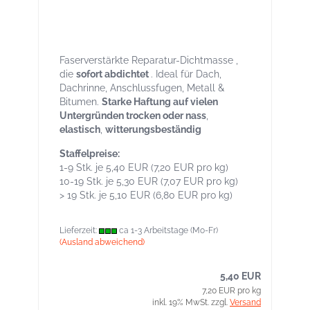
Spachtelaufsatz – Sofort-Dichtmasse für
Reparaturen, breites Haftspektrum auch
bei Nässe
Faserverstärkte Reparatur-Dichtmasse ,
die
sofort abdichtet
. Ideal für Dach,
Dachrinne, Anschlussfugen, Metall &
Bitumen.
Starke Haftung auf vielen
Untergründen trocken oder nass
,
elastisch
,
witterungsbeständig
Staffelpreise:
1-9 Stk. je 5,40 EUR (7,20 EUR pro kg)
10-19 Stk. je 5,30 EUR (7,07 EUR pro kg)
> 19 Stk. je 5,10 EUR (6,80 EUR pro kg)
Lieferzeit:
ca 1-3 Arbeitstage (Mo-Fr)
(Ausland abweichend)
5,40 EUR
7,20 EUR pro kg
inkl. 19% MwSt. zzgl.
Versand