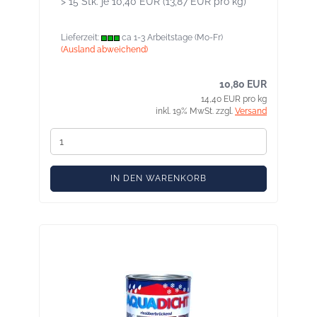
> 15 Stk. je 10,40 EUR (13,87 EUR pro kg)
Lieferzeit:
ca 1-3 Arbeitstage (Mo-Fr)
(Ausland abweichend)
10,80 EUR
14,40 EUR pro kg
inkl. 19% MwSt. zzgl.
Versand
IN DEN WARENKORB