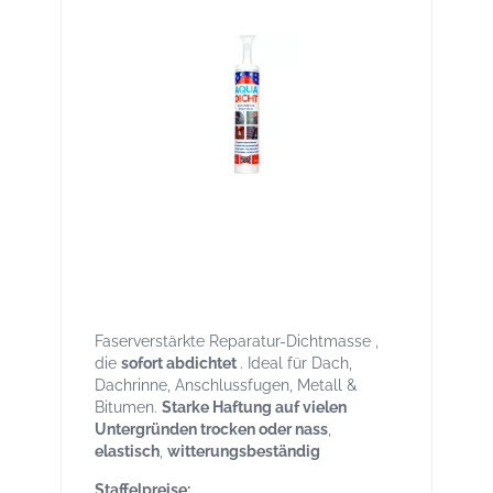
Aqua-Dicht transparent 300 ml Kartusche
mit Spachtelaufsatz – Sofort-Dichtmasse
für Reparaturen, breites Haftspektrum
auch bei Nässe
Faserverstärkte Reparatur-Dichtmasse ,
die
sofort abdichtet
. Ideal für Dach,
Dachrinne, Anschlussfugen, Metall &
Bitumen.
Starke Haftung auf vielen
Untergründen trocken oder nass
,
elastisch
,
witterungsbeständig
Staffelpreise: