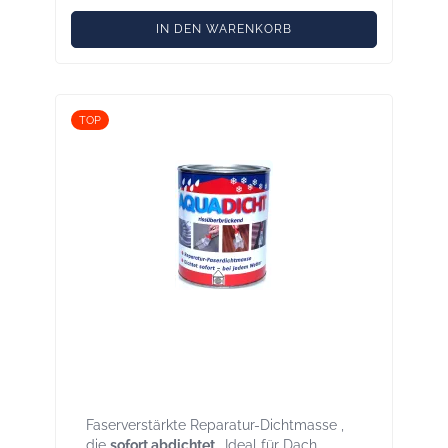
IN DEN WARENKORB
TOP
Aqua-Dicht grau 1 kg – Sofort-
Dichtmasse für Reparaturen, breites
Haftspektrum auch bei Nässe
Faserverstärkte Reparatur-Dichtmasse ,
die
sofort abdichtet
. Ideal für Dach,