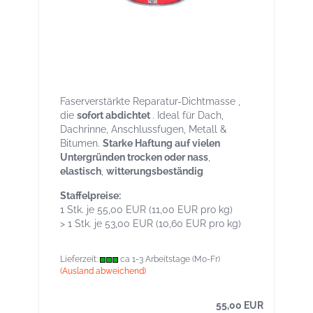
Aqua-Dicht transparent 5 kg Eimer –
Sofort-Dichtmasse für Reparaturen,
breites Haftspektrum auch bei Nässe
Faserverstärkte Reparatur-Dichtmasse ,
die
sofort abdichtet
. Ideal für Dach,
Dachrinne, Anschlussfugen, Metall &
Bitumen.
Starke Haftung auf vielen
Untergründen trocken oder nass
,
elastisch
,
witterungsbeständig
Staffelpreise:
1 Stk. je 55,00 EUR (11,00 EUR pro kg)
> 1 Stk. je 53,00 EUR (10,60 EUR pro kg)
Lieferzeit:
ca 1-3 Arbeitstage (Mo-Fr)
(Ausland abweichend)
55,00 EUR