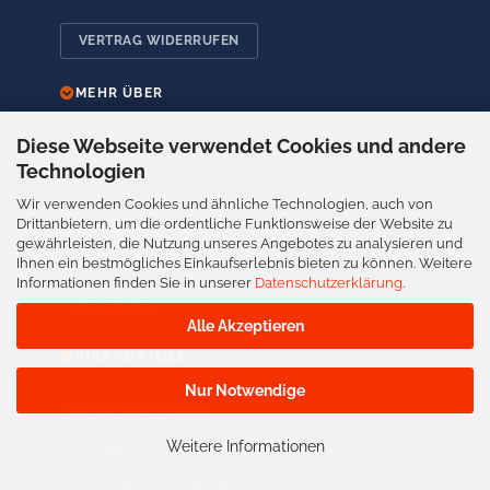
VERTRAG WIDERRUFEN
MEHR ÜBER
Diese Webseite verwendet Cookies und andere
Newsletter
Technologien
Über uns
Wir verwenden Cookies und ähnliche Technologien, auch von
Drittanbietern, um die ordentliche Funktionsweise der Website zu
Ihre persönliche Seite
gewährleisten, die Nutzung unseres Angebotes zu analysieren und
Ihnen ein bestmögliches Einkaufserlebnis bieten zu können. Weitere
Sitemap
Informationen finden Sie in unserer
Datenschutzerklärung
.
Neue Artikel
Alle Akzeptieren
IHRE VORTEILE
Nur Notwendige
Per Rechnung zahlen
Weitere Informationen
30 Tage Rückgaberecht
3 % Skonto bei Vorkasse