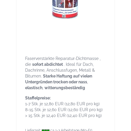
Aqua-Dicht transparent 1 kg – Sofort-
Dichtmasse für Reparaturen, breites
Haftspektrum auch bei Nässe
Faserverstärkte Reparatur-Dichtmasse ,
die
sofort abdichtet
. Ideal für Dach,
Dachrinne, Anschlussfugen, Metall &
Bitumen.
Starke Haftung auf vielen
Untergründen trocken oder nass
,
elastisch
,
witterungsbeständig
Staffelpreise:
1-7 Stk. je 12,80 EUR (12,80 EUR pro kg)
8-15 Stk. je 12,60 EUR (12,60 EUR pro kg)
> 15 Stk. je 12,40 EUR (12,40 EUR pro kg)
Lieferzeit:
ca 1-3 Arbeitstage (Mo-Fr)