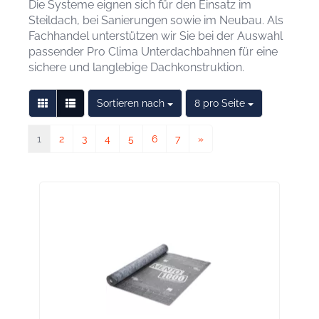
Die Systeme eignen sich für den Einsatz im
Steildach, bei Sanierungen sowie im Neubau. Als
Fachhandel unterstützen wir Sie bei der Auswahl
passender Pro Clima Unterdachbahnen für eine
sichere und langlebige Dachkonstruktion.
Sortieren nach
pro Seite
Sortieren nach
8 pro Seite
1
2
3
4
5
6
7
»