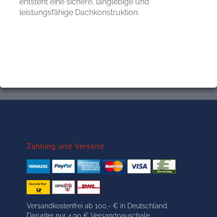
entsteht eine sichere, langlebige und
leistungsfähige Dachkonstruktion.
Zahlung und Versand
Versandkostenfrei ab 100,- € in Deutschland.
Darunter nur 4,90 € Versandpauschale.