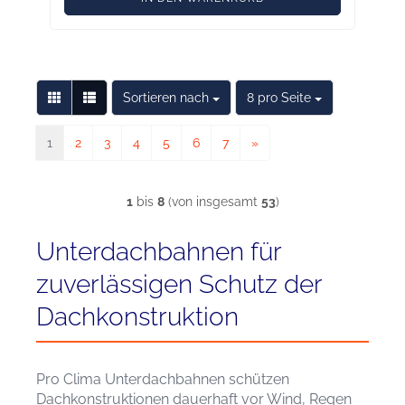
Sortieren nach
pro Seite
Sortieren nach
8 pro Seite
1
2
3
4
5
6
7
»
1
bis
8
(von insgesamt
53
)
Unterdachbahnen für
zuverlässigen Schutz der
Dachkonstruktion
Pro Clima Unterdachbahnen schützen
Dachkonstruktionen dauerhaft vor Wind, Regen