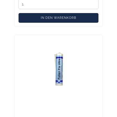
IN DEN WARENKORB
Folien Fixkleber Ultra lösemittelhaltig –
300 ml Kartusche | Winterkleber für
luftdichte Anschlüsse innen & außen