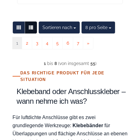
Sortieren nach
pro Seite
Sortieren nach
8 pro Seite
1
2
3
4
5
6
7
»
1
bis
8
(von insgesamt
55
)
DAS RICHTIGE PRODUKT FÜR JEDE
SITUATION
Klebeband oder Anschlusskleber –
wann nehme ich was?
Für luftdichte Anschlüsse gibt es zwei
grundlegende Werkzeuge:
Klebebänder
für
Überlappungen und flächige Anschlüsse an ebenen