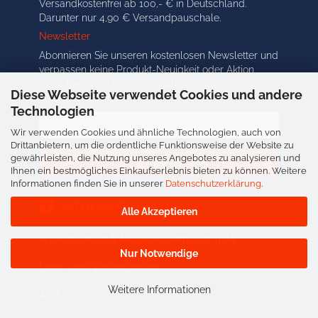
Versandkostenfrei ab 100,- € in Deutschland.
Darunter nur 4,90 € Versandpauschale.
Newsletter
Abonnieren Sie unseren kostenlosen Newsletter und
verpassen keine Produkt-Neuigkeit oder Aktion
mehr. Der Newsletter ist natürlich jederzeit wieder
Diese Webseite verwendet Cookies und andere
abbestellbar.
Technologien
Deine
E-
Wir verwenden Cookies und ähnliche Technologien, auch von
Drittanbietern, um die ordentliche Funktionsweise der Website zu
Mail-
gewährleisten, die Nutzung unseres Angebotes zu analysieren und
Addresse
Ihnen ein bestmögliches Einkaufserlebnis bieten zu können. Weitere
Informationen finden Sie in unserer
Datenschutzerklärung
.
Informationen
Alle Akzeptieren
Widerrufsrecht & Muster-Widerrufsformular
Nur Notwendige
Liefer- und Versandkosten
Weitere Informationen
AGB