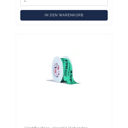
IN DEN WARENKORB
Targo FLEX Rolle 25lfm Breite 60mm -
Hochflexibles Luftichtungsband für
Durchdringungen