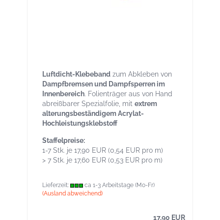
Targo RAPID Rolle 33lfm Breite 60 mm -
Luftdichtband aus Spezialfolie - von Hand
reißbar
Luftdicht-Klebeband
zum Abkleben von
Dampfbremsen und Dampfsperren im
Innenbereich
. Folienträger aus von Hand
abreißbarer Spezialfolie, mit
extrem
alterungsbeständigem Acrylat-
Hochleistungsklebstoff
Staffelpreise:
1-7 Stk. je 17,90 EUR (0,54 EUR pro m)
> 7 Stk. je 17,60 EUR (0,53 EUR pro m)
Lieferzeit:
ca 1-3 Arbeitstage (Mo-Fr)
(Ausland abweichend)
17,90 EUR