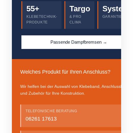
55+
Targo
System-
KLEBETECHNIK-
& PRO
GARANTIE
PRODUKTE
CLIMA
Passende Dampfbremsen →
Welches Produkt für Ihren Anschluss?
Wir helfen bei der Auswahl von Klebeband, Anschlusskleber
und Zubehör für Ihre Konstruktion.
TELEFONISCHE BERATUNG
06261 17613