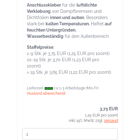
Anschlusskleber
für die
luftdichte
Verklebung
von Dampfbremsen und
Dichtfolien
innen und außen
. Besonders
stark bei
kalten Temperaturen.
Haftet
auf
feuchten Untergründen.
W
asserbeständig
für den Außenbereich.
Staffelpreise:
1-9 Stk. je 3,75 EUR (1,25 EUR pro 100ml)
10-19 Stk. je 3,70 EUR (1,23 EUR pro
100ml)
> 19 Stk. je 3,65 EUR (1,22 EUR pro 100ml)
Lieferzeit:
ca 1-3 Arbeitstage (Mo-Fr)
(Ausland abweichend)
3,75 EUR
1,25 EUR pro 100ml
inkl. 19% MwSt. zzgl.
Versand