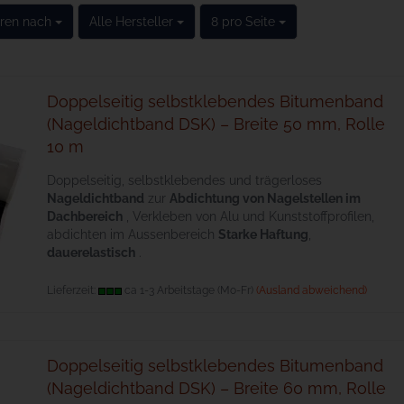
eren nach
pro Seite
pro Seite
eren nach
Alle Hersteller
8 pro Seite
Doppelseitig selbstklebendes Bitumenband
(Nageldichtband DSK) – Breite 50 mm, Rolle
10 m
Doppelseitig, selbstklebendes und trägerloses
Nageldichtband
zur
Abdichtung von Nagelstellen im
Dachbereich
, Verkleben von Alu und Kunststoffprofilen,
abdichten im Aussenbereich
Starke Haftung
,
dauerelastisch
.
Lieferzeit:
ca 1-3 Arbeitstage (Mo-Fr)
(Ausland abweichend)
Doppelseitig selbstklebendes Bitumenband
(Nageldichtband DSK) – Breite 60 mm, Rolle