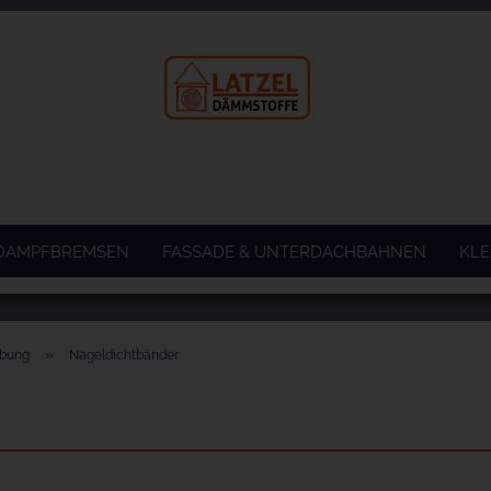
 DAMPFBREMSEN
FASSADE & UNTERDACHBAHNEN
KLE
»
ebung
Nageldichtbänder