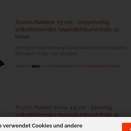
Tescon Naideck 7,5 cm - Doppelseitig
selbstklebendes Nageldichtband Rolle 20
Meter
Sehr gute Abdichtwirkung: Dichtmasse wird beim Nageln /
Schrauben in das Loch gezogen.
Lieferzeit:
ca 1-3 Arbeitstage (Mo-Fr)
(Ausland abweichend)
Tescon Naidec mono 4,5 cm - Einseitig
selbstklebendes Nageldichtband Rolle 20
Meter
e verwendet Cookies und andere