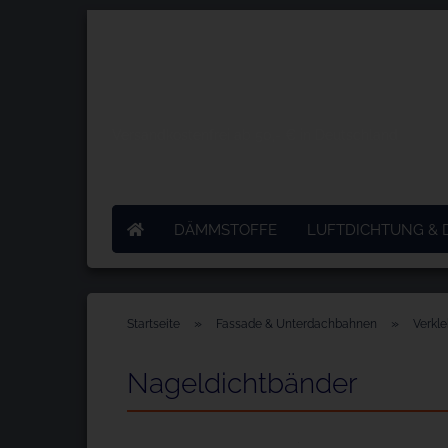
Versandkostenfrei ab 50,- € in Deutschland
DÄMMSTOFFE
LUFTDICHTUNG &
»
»
Startseite
Fassade & Unterdachbahnen
Verkl
Nageldichtbänder