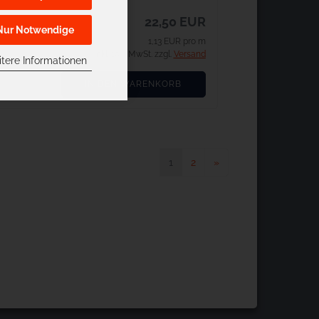
22,50 EUR
Nur Notwendige
1,13 EUR pro m
inkl. 19% MwSt. zzgl.
Versand
tere Informationen
IN DEN WARENKORB
1
2
»