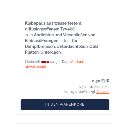
Klebepads 180 × 180 mm - 1 Stück für
Einblasöffnungen aus Tyvek® wasserfest
innen und aussen
Klebepads aus wasserfestem,
diffusionsoffenem Tyvek®
zum
Abdichten und Verschließen von
Einblasöffnungen
. Ideal
für
Dampfbremsen, Unterdachfolien, OSB
Platten, Unterdach.
Lieferzeit:
ca. 3-4 Tage
(Ausland
abweichend)
0,50 EUR
0,50 EUR pro Stück
inkl. 19% MwSt. zzgl.
Versand
IN DEN WARENKORB