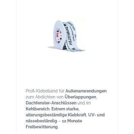
Targo ULTRA Rolle 25lfm Breite 75 mm
für Aussen, UV beständig, frei bewitterbar
Profi-Klebeband für
Außenanwendungen
zum Abdichten von
Überlappungen
,
Dachfenster-Anschlüssen
und im
Kehlbereich
.
Extrem starke,
alterungsbeständige Klebkraft
,
UV- und
nässebeständig
–
12 Monate
Freibewitterung
.