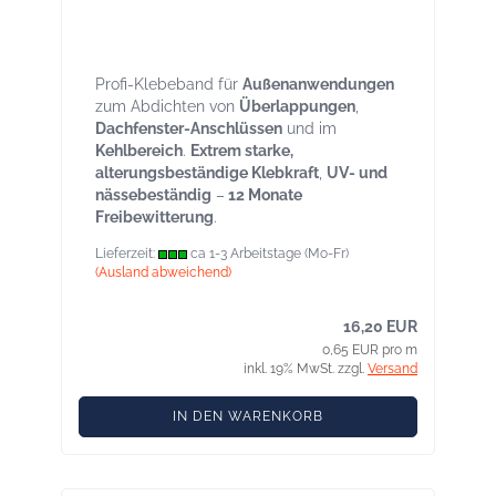
Targo ULTRA Rolle 25lfm Breite 60 mm
für Aussen, UV beständig, frei bewitterbar
Profi-Klebeband für
Außenanwendungen
zum Abdichten von
Überlappungen
,
Dachfenster-Anschlüssen
und im
Kehlbereich
.
Extrem starke,
alterungsbeständige Klebkraft
,
UV- und
nässebeständig
–
12 Monate
Freibewitterung
.
Lieferzeit:
ca 1-3 Arbeitstage (Mo-Fr)
(Ausland abweichend)
16,20 EUR
0,65 EUR pro m
inkl. 19% MwSt. zzgl.
Versand
IN DEN WARENKORB