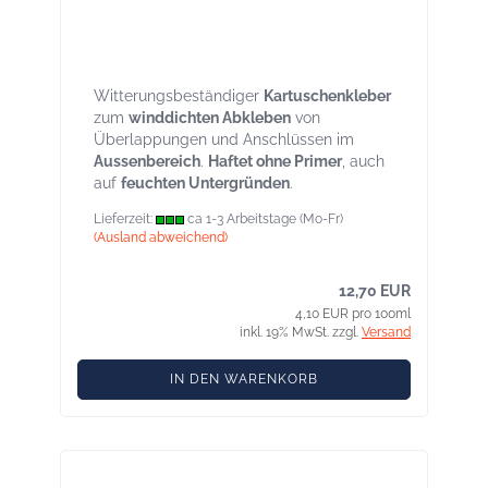
Targo Fix 1A - Wandanschlußkleber 310
ml Kartusche für Innen und
Außenanwendung
Witterungsbeständiger
Kartuschenkleber
zum
winddichten Abkleben
von
Überlappungen und Anschlüssen im
Aussenbereich
.
Haftet ohne Primer
, auch
auf
feuchten Untergründen
.
Lieferzeit:
ca 1-3 Arbeitstage (Mo-Fr)
(Ausland abweichend)
12,70 EUR
4,10 EUR pro 100ml
inkl. 19% MwSt. zzgl.
Versand
IN DEN WARENKORB