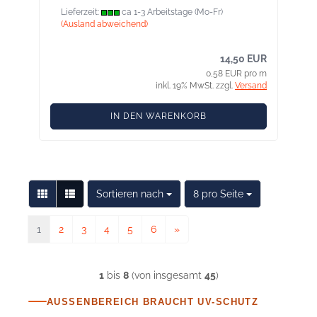
Lieferzeit:
ca 1-3 Arbeitstage (Mo-Fr)
(Ausland abweichend)
14,50 EUR
0,58 EUR pro m
inkl. 19% MwSt. zzgl.
Versand
IN DEN WARENKORB
Sortieren nach
pro Seite
Sortieren nach
8 pro Seite
1
2
3
4
5
6
»
1
bis
8
(von insgesamt
45
)
AUSSENBEREICH BRAUCHT UV-SCHUTZ