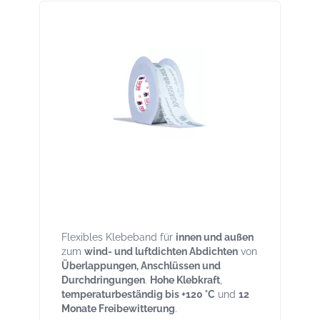
Targo Bendix 50 mm Rolle 25 m,
Hochleistungsklebeband, Hitzebeständig
120°C, 12 Monate Freibewitterung
Flexibles Klebeband für
innen und außen
zum
wind- und luftdichten Abdichten
von
Überlappungen, Anschlüssen und
Durchdringungen
.
Hohe Klebkraft
,
temperaturbeständig bis +120 °C
und
12
Monate Freibewitterung
.