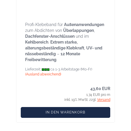
Targo ULTRA Rolle 25lfm Breite 150 mm
für Aussen, UV beständig, frei bewitterbar
Profi-Klebeband für
Außenanwendungen
zum Abdichten von
Überlappungen
,
Dachfenster-Anschlüssen
und im
Kehlbereich
.
Extrem starke,
alterungsbeständige Klebkraft
,
UV- und
nässebeständig
–
12 Monate
Freibewitterung
.
Lieferzeit:
ca 1-3 Arbeitstage (Mo-Fr)
(Ausland abweichend)
43,60 EUR
1,74 EUR pro m
inkl. 19% MwSt. zzgl.
Versand
IN DEN WARENKORB