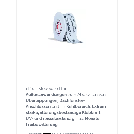
Targo ULTRA Rolle 25lfm Breite 50 mm
für Aussen - UV beständig, frei
bewitterbar
>Profi-Klebeband für
Außenanwendungen
zum Abdichten von
Überlappungen
,
Dachfenster-
Anschlüssen
und im
Kehlbereich
.
Extrem
starke, alterungsbeständige Klebkraft
,
UV- und nässebeständig
–
12 Monate
Freibewitterung
.