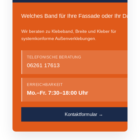
Welches Band für Ihre Fassade oder Ihr Dach?
Wir beraten zu Klebeband, Breite und Kleber für
systemkonforme Außenverklebungen.
TELEFONISCHE BERATUNG
06261 17613
ERREICHBARKEIT
Mo.–Fr. 7:30–18:00 Uhr
Kontaktformular →