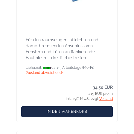
Contega SL 85 mm -
Fensteranschlussband innen
Für den raumseitigen luftdichten und
dampfbremsenden Anschluss von
Fenstern und Türen an flankierende
Bauteile, mit drei Klebestreifen.
Lieferzeit:
ca 1-3 Arbeitstage (Mo-Fr)
(Ausland abweichend)
34,50 EUR
1,15 EUR pro m
inkl. 19% MwSt. zzgl.
Versand
IN DEN WARENKORB