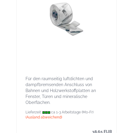
Contega Solido SL 8 cm - Vollflächig
klebendes Putz- und
Fensteranschlussband für innen
Für den raumseitig luftdichten und
dampfbremsenden Anschluss von
Bahnen und Holzwerkstoffplatten an
Fenster, Türen und mineralische
Oberflächen.
Lieferzeit:
ca 1-3 Arbeitstage (Mo-Fr)
(Ausland abweichend)
38,65 EUR