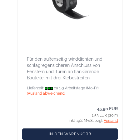
Contega EXO 120 mm -
Fensteranschlussband außen
Für den außenseitig winddichten und
schlagregensicheren Anschluss von
Fenstern und Türen an flankierende
Bauteile, mit drei Klebestreifen.
Lieferzeit:
ca 1-3 Arbeitstage (Mo-Fr)
(Ausland abweichend)
45,90 EUR
1,53 EUR pro m
inkl. 19% MwSt. zzgl.
Versand
IN DEN WARENKORB