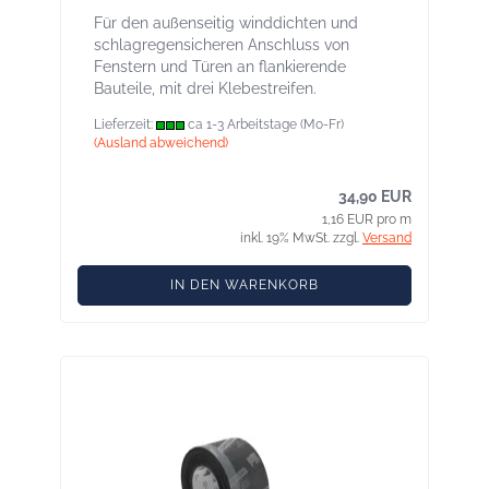
Für den außenseitig winddichten und
schlagregensicheren Anschluss von
Fenstern und Türen an flankierende
Bauteile, mit drei Klebestreifen.
Lieferzeit:
ca 1-3 Arbeitstage (Mo-Fr)
(Ausland abweichend)
34,90 EUR
1,16 EUR pro m
inkl. 19% MwSt. zzgl.
Versand
IN DEN WARENKORB