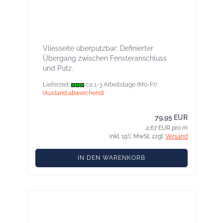
Contega IQ 90 mm - Intelligentes
Fensteranschlussband für innen und
außen mit 2 Selbstklebestreifen
Vliesseite überputzbar: Definierter
Übergang zwischen Fensteranschluss
und Putz.
Lieferzeit:
ca 1-3 Arbeitstage (Mo-Fr)
(Ausland abweichend)
79,95 EUR
2,67 EUR pro m
inkl. 19% MwSt. zzgl.
Versand
IN DEN WARENKORB