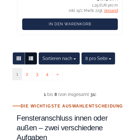
1,29 EUR pro m
inkl. 19% MwSt. zzgl.
Versand
IN DEN WARENKORB
Sortieren nach
pro Seite
Sortieren nach
8 pro Seite
1
2
3
4
»
1
bis
8
(von insgesamt
31
)
DIE WICHTIGSTE AUSWAHLENTSCHEIDUNG
Fensteranschluss innen oder
außen – zwei verschiedene
Aufgaben