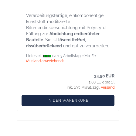
lösungsmittelfrei zur Bauwerksabdichtung
nach DIN 18533. Eimer 12 l
Verarbeitungsfertige, einkomponentige,
kunststoff-modifizierte
Bitumendickbeschichtung mit Polystyrol-
Füllung zur
Abdichtung erdberührter
Bauteile
. Sie ist
lösemittelfrei
,
rissüberbrückend
und gut zu verarbeiten.
Lieferzeit:
ca 1-3 Arbeitstage (Mo-Fr)
(Ausland abweichend)
34,50 EUR
2,88 EUR pro 1 l
inkl. 19% MwSt. zzgl.
Versand
IN DEN WARENKORB