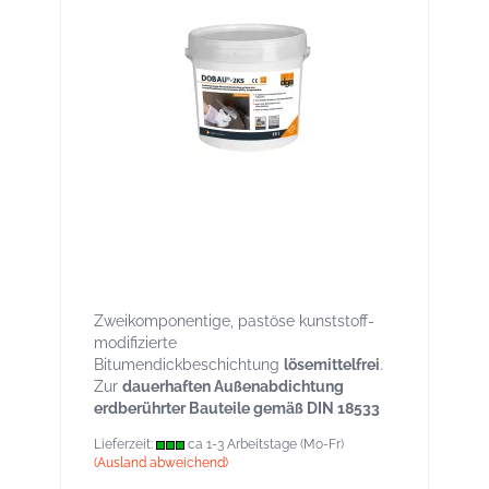
DOBAU®-2KS – 2 Komponenten
Bitumendickbeschichtung lösemittelfrei
zur Bauwerksabdichtung nach DIN 18533
Eimer 15 l
Zweikomponentige, pastöse kunststoff-
modifizierte
Bitumendickbeschichtung
lösemittelfrei
.
Zur
dauerhaften Außenabdichtung
erdberührter Bauteile gemäß DIN 18533
Lieferzeit:
ca 1-3 Arbeitstage (Mo-Fr)
(Ausland abweichend)