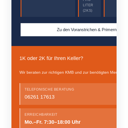
LITER
(2KS)
Zu den Voranstrichen & Primern →
1K oder 2K für Ihren Keller?
Wir beraten zur richtigen KMB und zur benötigten Menge für 
TELEFONISCHE BERATUNG
06261 17613
ERREICHBARKEIT
Mo.–Fr. 7:30–18:00 Uhr