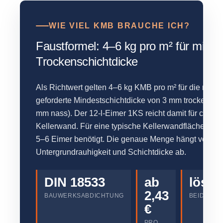
WIE VIEL KMB BRAUCHE ICH?
Faustformel: 4–6 kg pro m² für mind
Trockenschichtdicke
Als Richtwert gelten 4–6 kg KMB pro m² für die nac
geforderte Mindestschichtdicke von 3 mm trocken (ent
mm nass). Der 12-l-Eimer 1KS reicht damit für ca. 2–
Kellerwand. Für eine typische Kellerwandfläche von
5–6 Eimer benötigt. Die genaue Menge hängt von
Untergrundrauhigkeit und Schichtdicke ab.
DIN 18533
ab
lösem
2,43
BAUWERKSABDICHTUNG
BEIDE SY
€
PRO