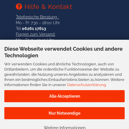
Hilfe & Kontakt
Telefonische Beratung :
Mo - Fr: 7:30 - 18:00 Uhr
Tel
06261 17613
Fragen zum Versand:
Mo - Fr: 7 - 12.45 Uhr
Tel:
06262 9266350
Diese Webseite verwendet Cookies und andere
Merkzettel
Technologien
Wir verwenden Cookies und ähnliche Technologien, auch von
Kontaktformular
Drittanbietern, um die ordentliche Funktionsweise der Website zu
gewährleisten, die Nutzung unseres Angebotes zu analysieren und
Ihnen ein bestmögliches Einkaufserlebnis bieten zu können. Weitere
Informationen finden Sie in unserer
Datenschutzerklärung
.
Alle Preise verstehen sich inklusive der gesetzlichen
Mehrwertsteuer, zzgl.
Versandkosten
. In
Alle Akzeptieren
Deutschland versankostenfrei ab 100,- €. Darunter
pauschal 4,90
Nur Notwendige
Shopsoftware
by Gambio.de © 2026 Gambio Themes
Xycons
Cookie Einstellungen
Weitere Informationen