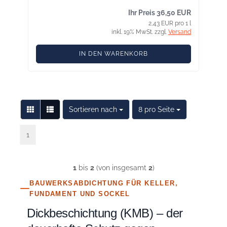
Ihr Preis 36,50 EUR
2,43 EUR pro 1 l
inkl. 19% MwSt. zzgl.
Versand
IN DEN WARENKORB
Sortieren nach
pro Seite
Sortieren nach
8 pro Seite
1
1
bis
2
(von insgesamt
2
)
BAUWERKSABDICHTUNG FÜR KELLER,
FUNDAMENT UND SOCKEL
Dickbeschichtung (KMB) – der