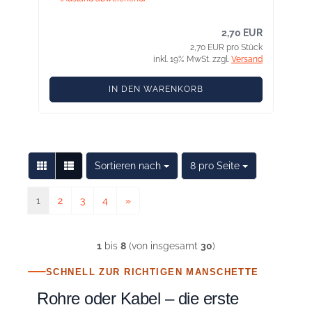
2,70 EUR
2,70 EUR pro Stück
inkl. 19% MwSt. zzgl.
Versand
IN DEN WARENKORB
Sortieren nach
pro Seite
Sortieren nach
8 pro Seite
1
2
3
4
»
1
bis
8
(von insgesamt
30
)
SCHNELL ZUR RICHTIGEN MANSCHETTE
Rohre oder Kabel – die erste