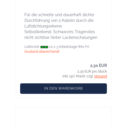
4,8-12 mm, innen und außen
Für die schnelle und dauerhaft dichte
Durchführung von 2 Kabeln durch die
Luftdichtungsebene.
Selbstklebend. Schwarzes Trägervlies
nicht sichtbar hinter Lückenschalungen
Lieferzeit:
ca 1-3 Arbeitstage (Mo-Fr)
(Ausland abweichend)
2,30 EUR
2,30 EUR pro Stück
inkl. 19% MwSt. zzgl.
Versand
IN DEN WARENKORB