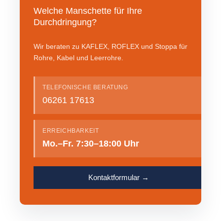
Welche Manschette für Ihre
Durchdringung?
Wir beraten zu KAFLEX, ROFLEX und Stoppa für
Rohre, Kabel und Leerrohre.
TELEFONISCHE BERATUNG
06261 17613
ERREICHBARKEIT
Mo.–Fr. 7:30–18:00 Uhr
Kontaktformular →