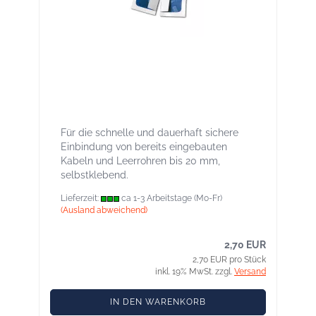
Kaflex post Kabel-Manschette für
nachträglichen Einbau, Ø bis 20 mm,
innen und außen
Für die schnelle und dauerhaft sichere
Einbindung von bereits eingebauten
Kabeln und Leerrohren bis 20 mm,
selbstklebend.
Lieferzeit:
ca 1-3 Arbeitstage (Mo-Fr)
(Ausland abweichend)
2,70 EUR
2,70 EUR pro Stück
inkl. 19% MwSt. zzgl.
Versand
IN DEN WARENKORB