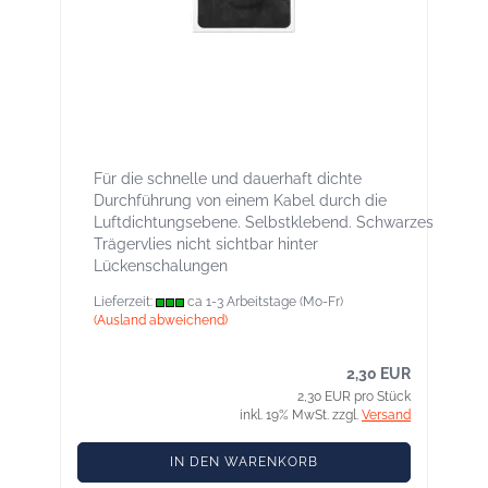
KAFLEX mono black Kabel-Manschette, Ø
4,8-12 mm, innen und außen
Für die schnelle und dauerhaft dichte
Durchführung von einem Kabel durch die
Luftdichtungsebene. Selbstklebend. Schwarzes
Trägervlies nicht sichtbar hinter
Lückenschalungen
Lieferzeit:
ca 1-3 Arbeitstage (Mo-Fr)
(Ausland abweichend)
2,30 EUR
2,30 EUR pro Stück
inkl. 19% MwSt. zzgl.
Versand
IN DEN WARENKORB