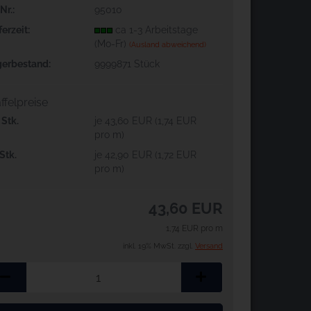
Nr.:
95010
ferzeit:
ca 1-3 Arbeitstage
(Mo-Fr)
(Ausland abweichend)
erbestand:
9999871
Stück
ffelpreise
 Stk.
je 43,60 EUR (1,74 EUR
pro m)
 Stk.
je 42,90 EUR (1,72 EUR
pro m)
43,60 EUR
1,74 EUR pro m
inkl. 19% MwSt. zzgl.
Versand