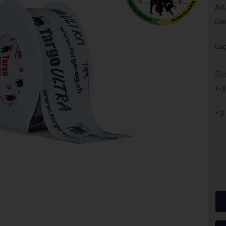
Art.
Lie
Lag
Sta
1-3
> 3