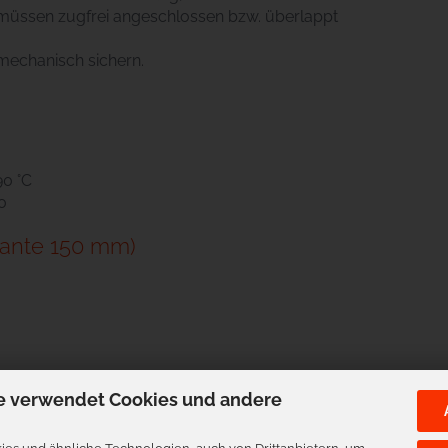
 müssen zugfrei angeschlossen bzw. überlappt
mechanisch sichern.
90 °C
0
ante 150 mm)
e verwendet Cookies und andere