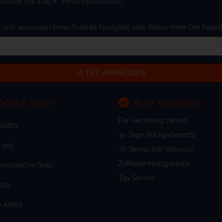
Darunter nur 4,90 € Versandpauschale.
und verpassen keine Produkt-Neuigkeit oder Aktion mehr. Der Newslett
Mehr über
Ihre Vorteile
Per Rechnung zahlen
letter
30 Tage Rückgaberecht
 uns
3% Skonto bei Vorkasse
Zufriedenheitsgarantie
persönliche Seite
Top Service
map
Artikel