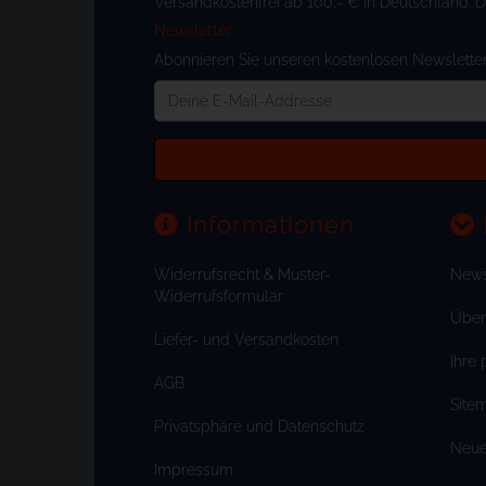
Versandkostenfrei ab 100,- € in Deutschland. 
Newsletter
Abonnieren Sie unseren kostenlosen Newsletter 
Deine
E-
Mail-
Addresse
Informationen
Widerrufsrecht & Muster-
News
Widerrufsformular
Über
Liefer- und Versandkosten
Ihre 
AGB
Site
Privatsphäre und Datenschutz
Neue 
Impressum