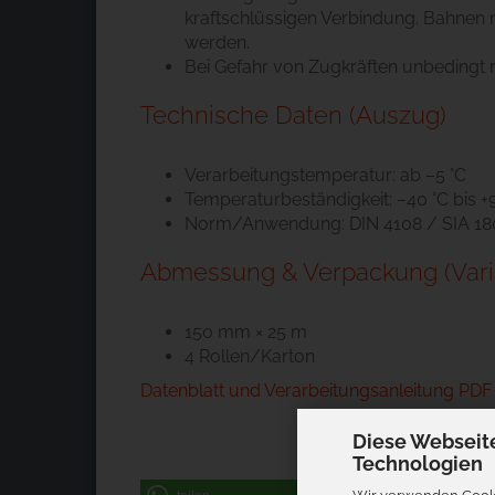
kraftschlüssigen Verbindung. Bahnen
werden.
Bei Gefahr von Zugkräften unbedingt 
Technische Daten (Auszug)
Verarbeitungstemperatur: ab –5 °C
Temperaturbeständigkeit: –40 °C bis +
Norm/Anwendung: DIN 4108 / SIA 18
Abmessung & Verpackung (Vari
150 mm × 25 m
4 Rollen/Karton
Datenblatt und Verarbeitungsanleitung PDF
Diese Webseit
Technologien