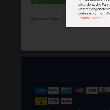
Wir verwenden Cooki
teilen
die ordentliche Funk
unseres Angebotes zu
bieten zu können. We
Datenschutzerklärun
Für weitere Informationen besuchen Sie bitte die
Zahlung und Versand