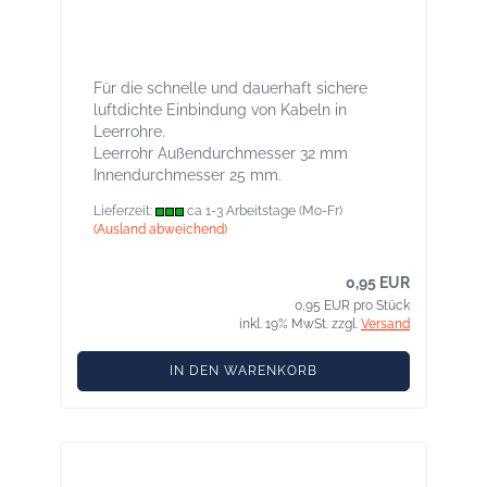
Stoppa 32 Luftdichtungsstopfen für
Leerrohre, innen und außen
Für die schnelle und dauerhaft sichere
luftdichte Einbindung von Kabeln in
Leerrohre.
Leerrohr Außendurchmesser 32 mm
Innendurchmesser 25 mm.
Lieferzeit:
ca 1-3 Arbeitstage (Mo-Fr)
(Ausland abweichend)
0,95 EUR
0,95 EUR pro Stück
inkl. 19% MwSt. zzgl.
Versand
IN DEN WARENKORB