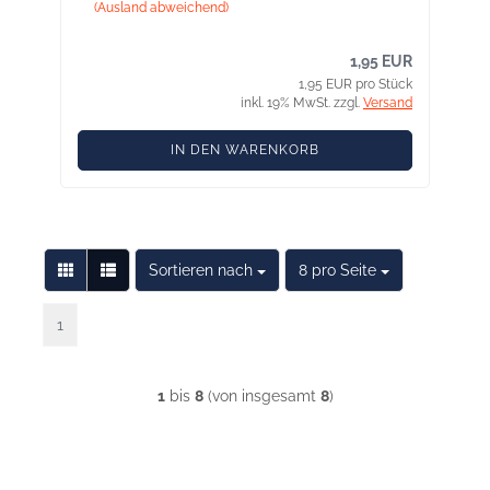
(Ausland abweichend)
1,95 EUR
1,95 EUR pro Stück
inkl. 19% MwSt. zzgl.
Versand
IN DEN WARENKORB
Sortieren nach
pro Seite
Sortieren nach
8 pro Seite
1
1
bis
8
(von insgesamt
8
)