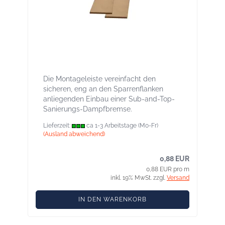
DasaTop Fix Montageleiste für
Sparrenflanke Länge 1 m, Breite 4 cm
Die Montageleiste vereinfacht den
sicheren, eng an den Sparrenflanken
anliegenden Einbau einer Sub-and-Top-
Sanierungs-Dampfbremse.
Lieferzeit:
ca 1-3 Arbeitstage (Mo-Fr)
(Ausland abweichend)
0,88 EUR
0,88 EUR pro m
inkl. 19% MwSt. zzgl.
Versand
IN DEN WARENKORB