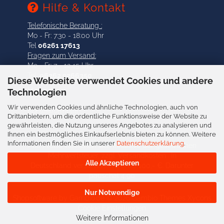
Hilfe & Kontakt
Telefonische Beratung :
Mo - Fr: 7:30 - 18:00 Uhr
Tel
06261 17613
Fragen zum Versand:
Mo - Fr: 7 - 12.45 Uhr
Tel:
06262 9266350
Diese Webseite verwendet Cookies und andere
Merkzettel
Technologien
Wir verwenden Cookies und ähnliche Technologien, auch von
Kontaktformular
Drittanbietern, um die ordentliche Funktionsweise der Website zu
gewährleisten, die Nutzung unseres Angebotes zu analysieren und
Ihnen ein bestmögliches Einkaufserlebnis bieten zu können. Weitere
Informationen finden Sie in unserer
Datenschutzerklärung
.
Alle Preise verstehen sich inklusive der gesetzlichen
Mehrwertsteuer, zzgl.
Versandkosten
. In
Alle Akzeptieren
Deutschland versankostenfrei ab 100,- €. Darunter
pauschal 4,90
Nur Notwendige
Shopsoftware
by Gambio.de © 2026 Gambio Themes
Xycons
Cookie Einstellungen
Weitere Informationen