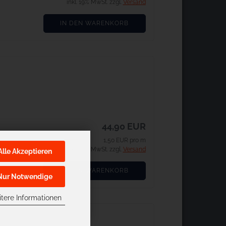
inkl. 19% MwSt. zzgl.
Versand
IN DEN WARENKORB
44,90 EUR
1,50 EUR pro m
inkl. 19% MwSt. zzgl.
Versand
Alle Akzeptieren
IN DEN WARENKORB
Nur Notwendige
tere Informationen