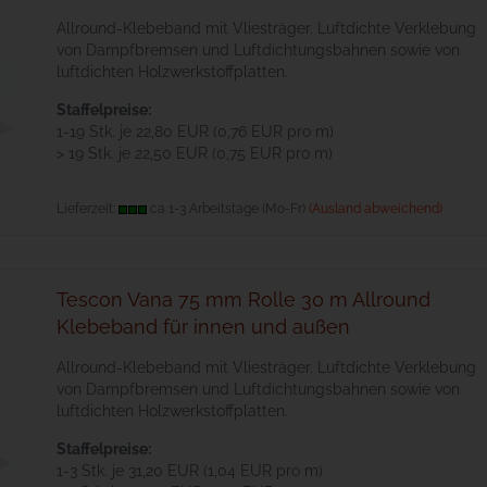
All­round-Kle­be­band mit Vlie­sträger. Luftdichte Verklebung
von Dampfbremsen und Luftdichtungsbahnen sowie von
luftdichten Holzwerkstoffplatten.
Staffelpreise:
1-19 Stk. je 22,80 EUR (0,76 EUR pro m)
> 19 Stk. je 22,50 EUR (0,75 EUR pro m)
Lieferzeit:
ca 1-3 Arbeitstage (Mo-Fr)
(Ausland abweichend)
Tescon Vana 75 mm Rolle 30 m Allround
Klebeband für innen und außen
All­round-Kle­be­band mit Vlie­sträger. Luftdichte Verklebung
von Dampfbremsen und Luftdichtungsbahnen sowie von
luftdichten Holzwerkstoffplatten.
Staffelpreise:
1-3 Stk. je 31,20 EUR (1,04 EUR pro m)