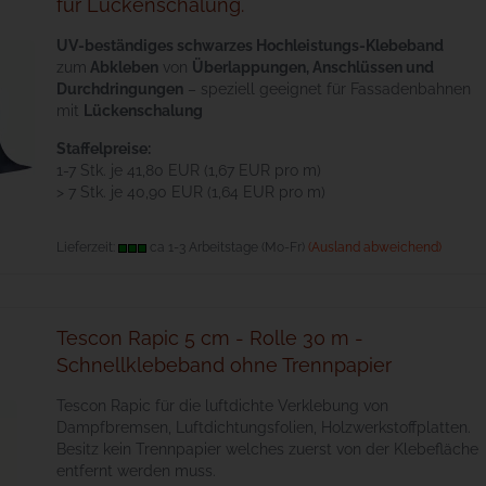
für Lückenschalung.
UV-beständiges schwarzes Hochleistungs-Klebeband
zum
Abkleben
von
Überlappungen, Anschlüssen und
Durchdringungen
– speziell geeignet für Fassadenbahnen
mit
Lückenschalung
Staffelpreise:
1-7 Stk. je 41,80 EUR (1,67 EUR pro m)
> 7 Stk. je 40,90 EUR (1,64 EUR pro m)
Lieferzeit:
ca 1-3 Arbeitstage (Mo-Fr)
(Ausland abweichend)
Tescon Rapic 5 cm - Rolle 30 m -
Schnellklebeband ohne Trennpapier
Tescon Rapic für die luftdichte Verklebung von
Dampfbremsen, Luftdichtungsfolien, Holzwerkstoffplatten.
Besitz kein Trennpapier welches zuerst von der Klebefläche
entfernt werden muss.