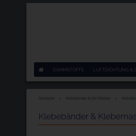
Versandkostenfrei ab 50,- € in Deutschland
DÄMMSTOFFE
LUFTDICHTUNG &
»
»
Startseite
Klebebänder & Dichtkleber
Klebebä
Klebebänder & Klebema