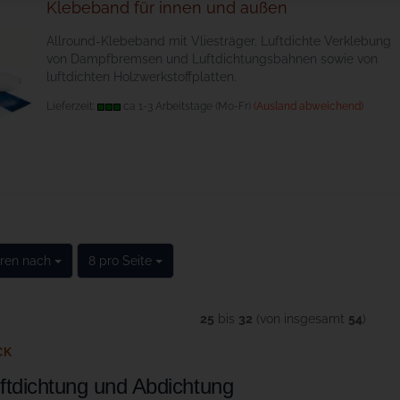
Klebeband für innen und außen
All­round-Kle­be­band mit Vlie­sträger. Luftdichte Verklebung
von Dampfbremsen und Luftdichtungsbahnen sowie von
luftdichten Holzwerkstoffplatten.
Lieferzeit:
ca 1-3 Arbeitstage (Mo-Fr)
(Ausland abweichend)
eren nach
pro Seite
eren nach
8 pro Seite
25
bis
32
(von insgesamt
54
)
CK
ftdichtung und Abdichtung