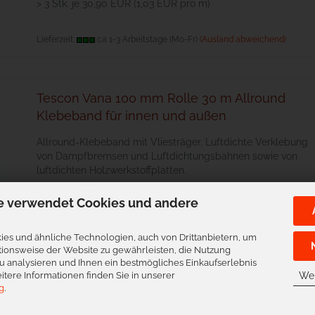
> 3 Stk. je 30,90 EUR (1,03 EUR pro m)
Lieferzeit:
ca 1-3 Arbeitstage (Mo-Fr)
(Ausland abweichend)
Tescon Vana 100 mm Rolle 30 m Allround
Klebeband für innen und außen
All­round-Kle­be­band mit Vlie­sträger. Luftdichte Verklebung
von Dampfbremsen und Luftdichtungsbahnen sowie von
luftdichten Holzwerkstoffplatten.
Lieferzeit:
ca 1-3 Arbeitstage (Mo-Fr)
(Ausland abweichend)
e verwendet Cookies und andere
es und ähnliche Technologien, auch von Drittanbietern, um
tionsweise der Website zu gewährleisten, die Nutzung
 analysieren und Ihnen ein bestmögliches Einkaufserlebnis
itere Informationen finden Sie in unserer
Wei
g
.
Tescon Vana 150 mm Rolle 30 m Allround