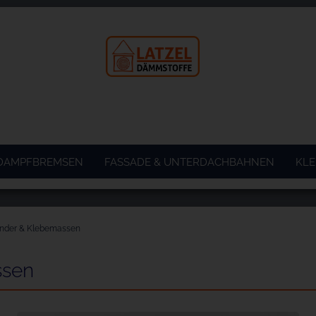
 DAMPFBREMSEN
FASSADE & UNTERDACHBAHNEN
KLE
nder & Klebemassen
ssen