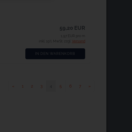
59,20 EUR
1,97 EUR pro m
inkl. 19% MwSt. zzgl.
Versand
IN DEN WARENKORB
«
1
2
3
4
5
6
7
»